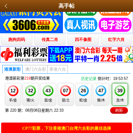
高手帖
跑狗四码
传真二肖
四不像图
红字六肖
CP77彩票，下注香港澳门台湾六合彩的最佳选择