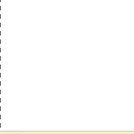
】
】
】
】
】
】
】
】
】
】
】
】
】
】
】