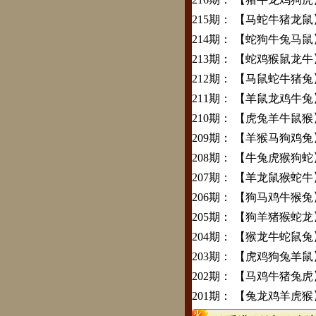
215期：
【马蛇牛猪龙鼠
214期：
【蛇狗牛兔马鼠
213期：
【蛇鸡猴鼠龙牛
212期：
【马鼠蛇牛猪兔
211期：
【羊鼠龙鸡牛兔
210期：
【虎兔羊牛鼠猴
209期：
【羊猴马狗鸡兔
208期：
【牛兔虎猴狗蛇
207期：
【羊龙鼠猴蛇牛
206期：
【狗马鸡牛猴兔
205期：
【狗羊猪猴蛇龙
204期：
【猴龙牛蛇鼠兔
203期：
【虎鸡狗兔羊鼠
202期：
【马鸡牛猪兔虎
201期：
【兔龙鸡羊虎猴