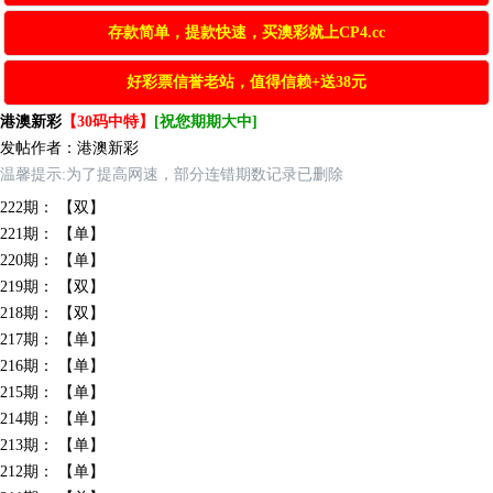
存款简单，提款快速，买澳彩就上CP4.cc
好彩票信誉老站，值得信赖+送38元
港澳新彩
【30码中特】
[祝您期期大中]
发帖作者：港澳新彩
温馨提示:为了提高网速，部分连错期数记录已删除
222期：
【双】
221期：
【单】
220期：
【单】
219期：
【双】
218期：
【双】
217期：
【单】
216期：
【单】
215期：
【单】
214期：
【单】
213期：
【单】
212期：
【单】