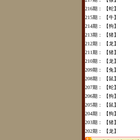
216期：
【蛇】
215期：
【牛】
214期：
【狗】
213期：
【猪】
212期：
【龙】
211期：
【猪】
210期：
【龙】
209期：
【兔】
208期：
【鼠】
207期：
【蛇】
206期：
【狗】
205期：
【鼠】
204期：
【狗】
203期：
【猪】
202期：
【龙】